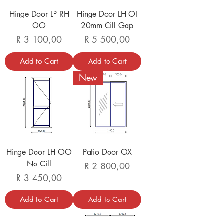
Hinge Door LP RH
Hinge Door LH OI
OO
20mm Cill Gap
Price
Price
R 3 100,00
R 5 500,00
Add to Cart
Add to Cart
New
Hinge Door LH OO
Patio Door OX
No Cill
Price
R 2 800,00
Price
R 3 450,00
Add to Cart
Add to Cart