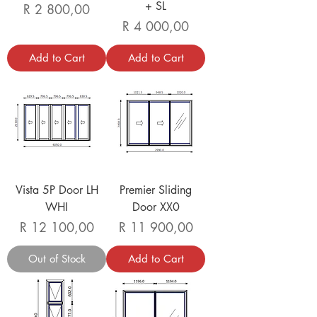
+ SL
Price
R 2 800,00
Price
R 4 000,00
Add to Cart
Add to Cart
Vista 5P Door LH
Premier Sliding
WHI
Door XX0
Price
Price
R 12 100,00
R 11 900,00
Out of Stock
Add to Cart