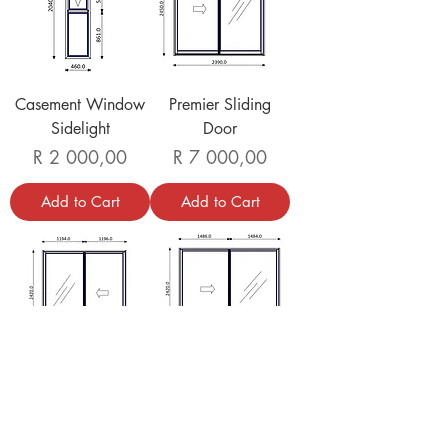
Casement Window
Premier Sliding
Sidelight
Door
Price
Price
R 2 000,00
R 7 000,00
Add to Cart
Add to Cart
Premier Sliding
Premier Sliding
Door
Door
Price
Price
R 7 000,00
R 8 000,00