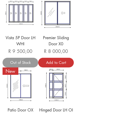
Vista 5P Door LH
Premier Sliding
WHI
Door X0
Price
Price
R 9 500,00
R 8 000,00
Out of Stock
Add to Cart
New
Patio Door OX
Hinged Door LH OI